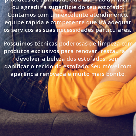
ou agredir a superfície do seu estofado.
Contamos com um excelente atendimento,
equipe rápida e competente que irá adequar
os serviços às suas necessidades particulares.
Possuímos técnicas poderosas de limpeza com
produtos exclusivos para renovar, restaurar e
devolver a beleza dos estofados, sem
danificar o tecido do estofado. Seu móvel
com
aparência renovada e muito mais bonito.