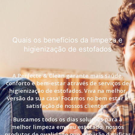
Quais os benefícios da limpeza e
higienização de estofados
A Perfecte & Clean garante mais saúde,
conforto e bem-estar através de serviços de
higienização de estofados. Viva na melhor
versão da sua casa! Focamos no bem estar e
satisfação de nossos clientes.
Buscamos todos os dias soluções para a
melhor limpeza em seu estofado, nossos
produtos de qualidade que não irão danificar