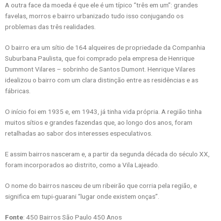
A outra face da moeda é que ele é um típico “três em um”: grandes
favelas, morros e bairro urbanizado tudo isso conjugando os
problemas das três realidades.
O bairro era um sítio de 164 alqueires de propriedade da Companhia
Suburbana Paulista, que foi comprado pela empresa de Henrique
Dummont Vilares – sobrinho de Santos Dumont. Henrique Vilares
idealizou o bairro com um clara distinção entre as residências e as
fábricas.
O início foi em 1935 e, em 1943, já tinha vida própria. A região tinha
muitos sítios e grandes fazendas que, ao longo dos anos, foram
retalhadas ao sabor dos interesses especulativos.
E assim bairros nasceram e, a partir da segunda década do século XX,
foram incorporados ao distrito, como a Vila Lajeado.
O nome do bairros nasceu de um ribeirão que corria pela região, e
significa em tupi-guarani “lugar onde existem onças”.
Fonte
: 450 Bairros São Paulo 450 Anos