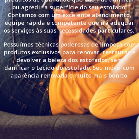
ou agredir a superfície do seu estofado.
Contamos com um excelente atendimento,
equipe rápida e competente que irá adequar
os serviços às suas necessidades particulares.
Possuímos técnicas poderosas de limpeza com
produtos exclusivos para renovar, restaurar e
devolver a beleza dos estofados, sem
danificar o tecido do estofado. Seu móvel
com
aparência renovada e muito mais bonito.