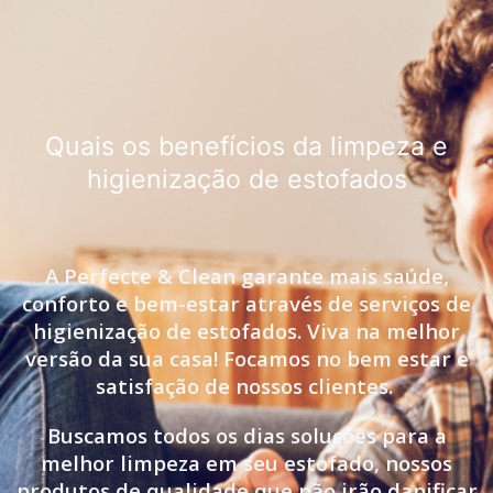
Quais os benefícios da limpeza e
higienização de estofados
A Perfecte & Clean garante mais saúde,
conforto e bem-estar através de serviços de
higienização de estofados. Viva na melhor
versão da sua casa! Focamos no bem estar e
satisfação de nossos clientes.
Buscamos todos os dias soluções para a
melhor limpeza em seu estofado, nossos
produtos de qualidade que não irão danificar