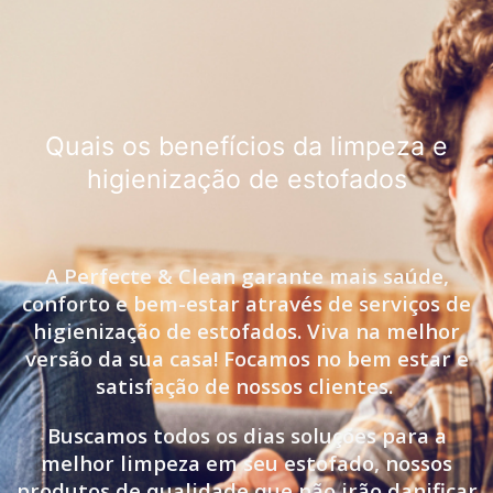
Quais os benefícios da limpeza e
higienização de estofados
A Perfecte & Clean garante mais saúde,
conforto e bem-estar através de serviços de
higienização de estofados. Viva na melhor
versão da sua casa! Focamos no bem estar e
satisfação de nossos clientes.
Buscamos todos os dias soluções para a
melhor limpeza em seu estofado, nossos
produtos de qualidade que não irão danificar