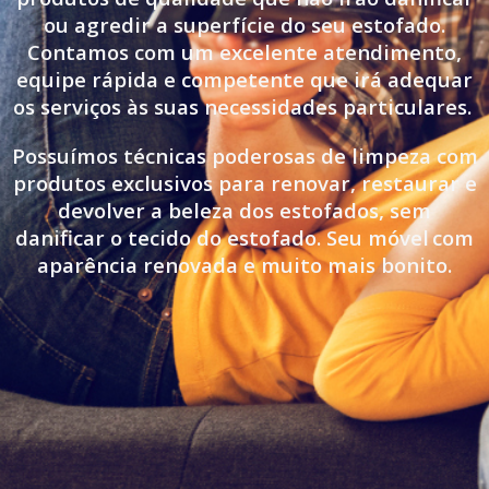
ou agredir a superfície do seu estofado.
Contamos com um excelente atendimento,
equipe rápida e competente que irá adequar
os serviços às suas necessidades particulares.
Possuímos técnicas poderosas de limpeza com
produtos exclusivos para renovar, restaurar e
devolver a beleza dos estofados, sem
danificar o tecido do estofado. Seu móvel
com
aparência renovada e muito mais bonito.