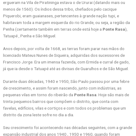
ergueram na Vila de Piratininga estava o de Ururai (datando mais ou
menos de 1560). Os índios dessa tribo, chefiados pelo cacique
Piquerobi, eram guaianases, pertencentes à grande nação tupi, e
habitavam toda a margem esquerda do rio Grande, ou seja, a região da
Penha (certamente também em terras onde está hoje a
Ponte Rasa
),
Tatuapé , Penha e São Miguel.
Anos depois, por volta de 1668, as terras foram parar nas mãos do
licenciado Mateus Nunes de Siqueira, adquiridas dos sucessores de
Francisco Jorge. Era um imensa fazenda, com Ermida e curral de gado,
já que ia desde o Tatuapé até as divisas de Guarulhos e de São Miguel.
Durante duas décadas, 1940 e 1950, São Paulo passou por uma febre
de crescimento, e assim foram nascendo, junto com indústrias, as
pequenas vilas em torno do ribeirão da
Ponte Rasa
. Hoje são mais de
trinta pequenos bairros que compõem o distrito, que conta com
favelas, edifícios, vilas e cortiços e com todos os problemas que um
distrito da zona leste sofre no dia a dia.
Seu crescimento foi acontecendo nas décadas seguintes, com a grande
expansão industrial dos anos 1940 , 1950 e 1960, quando foram