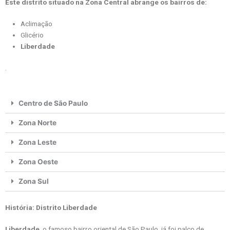
Este distrito situado na Zona Central abrange os bairros de:
Aclimação
Glicério
Liberdade
.
Centro de São Paulo
Zona Norte
Zona Leste
Zona Oeste
Zona Sul
História: Distrito Liberdade
Liberdade
, o famoso bairro oriental de São Paulo, já foi palco de