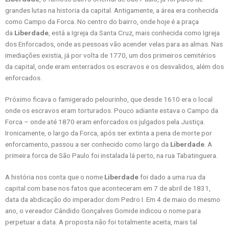
grandes lutas na historia da capital. Antigamente, a área era conhecida
como Campo da Forca. No centro do bairro, onde hoje é a praça
da
Liberdade
, está a Igreja da Santa Cruz, mais conhecida como Igreja
dos Enforcados, onde as pessoas vão acender velas para as almas. Nas
imediações existia, já por volta de 1770, um dos primeiros cemitérios
da capital, onde eram enterrados os escravos e os desvalidos, além dos
enforcados.
Próximo ficava o famigerado pelourinho, que desde 1610 era o local
onde os escravos eram torturados. Pouco adiante estava o Campo da
Forca – onde até 1870 eram enforcados os julgados pela Justiça.
Ironicamente, o largo da Forca, após ser extinta a pena de morte por
enforcamento, passou a ser conhecido como largo da
Liberdade
. A
primeira forca de São Paulo foi instalada lá perto, na rua Tabatinguera.
A história nos conta que o nome
Liberdade
foi dado a uma rua da
capital com base nos fatos que aconteceram em 7 de abril de 1831,
data da abdicação do imperador dom Pedro I. Em 4 de maio do mesmo
ano, o vereador Cândido Gonçalves Gomide indicou o nome para
perpetuar a data. A proposta não foi totalmente aceita, mais tal