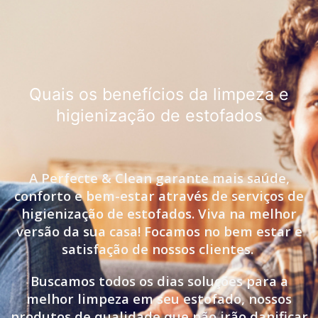
Quais os benefícios da limpeza e
higienização de estofados
A Perfecte & Clean garante mais saúde,
conforto e bem-estar através de serviços de
higienização de estofados. Viva na melhor
versão da sua casa! Focamos no bem estar e
satisfação de nossos clientes.
Buscamos todos os dias soluções para a
melhor limpeza em seu estofado, nossos
produtos de qualidade que não irão danificar