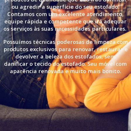
ou agredir a superfície do seu estofado.
Contamos com um excelente atendimento,
equipe rápida e competente que irá adequar
os serviços às suas necessidades particulares.
Possuímos técnicas poderosas de limpeza com
produtos exclusivos para renovar, restaurar e
devolver a beleza dos estofados, sem
danificar o tecido do estofado. Seu móvel
com
aparência renovada e muito mais bonito.