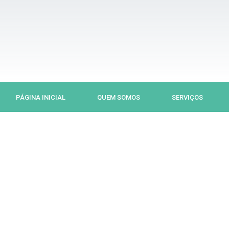
Ir
para
o
conteúdo
PÁGINA INICIAL
QUEM SOMOS
SERVIÇOS
Previous
Next
slide
slide
S