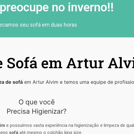
preocupe no inverno!!
ecamos seu sofá em duas horas
 Sofá em Artur Al
za de sofá
em Artur Alvim e temos uma equipe de profissio
O que você
Precisa Higienizar?
vim
e possuímos vasta experiência na higienização e limpeza de qua
ueno
sofá
até mesmo o colchão king size.