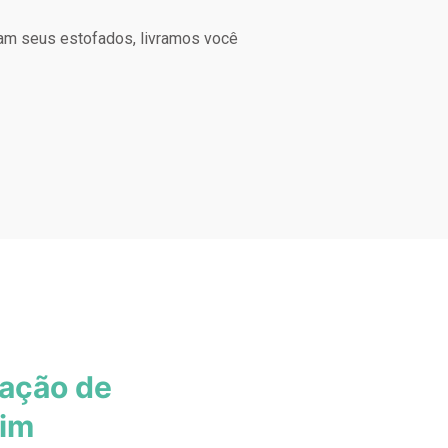
am seus estofados, livramos você
zação de
vim