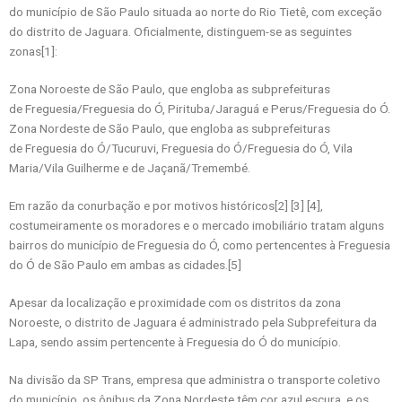
do município de São Paulo situada ao norte do Rio Tietê, com exceção
do distrito de Jaguara. Oficialmente, distinguem-se as seguintes
zonas[1]:
Zona Noroeste de São Paulo, que engloba as subprefeituras
de Freguesia/Freguesia do Ó, Pirituba/Jaraguá e Perus/Freguesia do Ó.
Zona Nordeste de São Paulo, que engloba as subprefeituras
de Freguesia do Ó/Tucuruvi, Freguesia do Ó/Freguesia do Ó, Vila
Maria/Vila Guilherme e de Jaçanã/Tremembé.
Em razão da conurbação e por motivos históricos[2] [3] [4],
costumeiramente os moradores e o mercado imobiliário tratam alguns
bairros do município de Freguesia do Ó, como pertencentes à Freguesia
do Ó de São Paulo em ambas as cidades.[5]
Apesar da localização e proximidade com os distritos da zona
Noroeste, o distrito de Jaguara é administrado pela Subprefeitura da
Lapa, sendo assim pertencente à Freguesia do Ó do município.
Na divisão da SP Trans, empresa que administra o transporte coletivo
do município, os ônibus da Zona Nordeste têm cor azul escura, e os