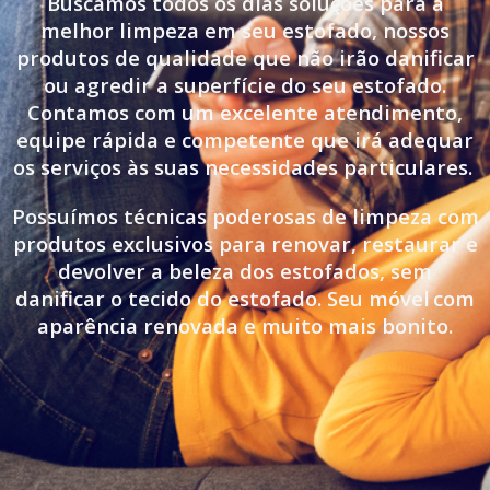
Buscamos todos os dias soluções para a
melhor limpeza em seu estofado, nossos
produtos de qualidade que não irão danificar
ou agredir a superfície do seu estofado.
Contamos com um excelente atendimento,
equipe rápida e competente que irá adequar
os serviços às suas necessidades particulares.
Possuímos técnicas poderosas de limpeza com
produtos exclusivos para renovar, restaurar e
devolver a beleza dos estofados, sem
danificar o tecido do estofado. Seu móvel
com
aparência renovada e muito mais bonito.