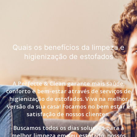
Quais os benefícios da limpeza e
higienização de estofados
A Perfecte & Clean garante mais saúde,
conforto e bem-estar através de serviços de
higienização de estofados. Viva na melhor
versão da sua casa! Focamos no bem estar e
satisfação de nossos clientes.
Buscamos todos os dias soluções para a
melhor limpeza em seu estofado, nossos