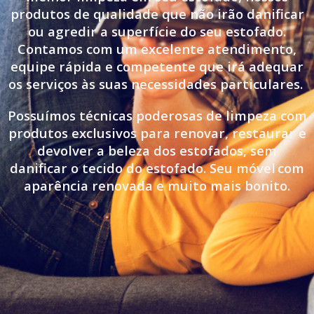
produtos de qualidade que não irão danificar
ou agredir a superfície do seu estofado.
Contamos com um excelente atendimento,
equipe rápida e competente que irá adequar
os serviços às suas necessidades particulares.
Possuímos técnicas poderosas de limpeza com
produtos exclusivos para renovar, restaurar e
devolver a beleza dos estofados, sem
danificar o tecido do estofado. Seu móvel
com
aparência renovada e muito mais bonito.