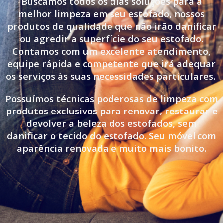
Buscamos todos os dias soluções para a
melhor limpeza em seu estofado, nossos
produtos de qualidade que não irão danificar
ou agredir a superfície do seu estofado.
Contamos com um excelente atendimento,
equipe rápida e competente que irá adequar
os serviços às suas necessidades particulares.
Possuímos técnicas poderosas de limpeza com
produtos exclusivos para renovar, restaurar e
devolver a beleza dos estofados, sem
danificar o tecido do estofado. Seu móvel
com
aparência renovada e muito mais bonito.