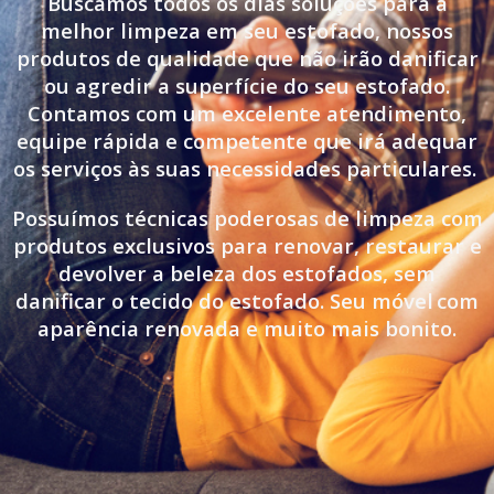
Buscamos todos os dias soluções para a
melhor limpeza em seu estofado, nossos
produtos de qualidade que não irão danificar
ou agredir a superfície do seu estofado.
Contamos com um excelente atendimento,
equipe rápida e competente que irá adequar
os serviços às suas necessidades particulares.
Possuímos técnicas poderosas de limpeza com
produtos exclusivos para renovar, restaurar e
devolver a beleza dos estofados, sem
danificar o tecido do estofado. Seu móvel
com
aparência renovada e muito mais bonito.