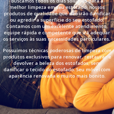
Buscamos todos os dias soluções para a
melhor limpeza em seu estofado, nossos
produtos de qualidade que não irão danificar
ou agredir a superfície do seu estofado.
Contamos com um excelente atendimento,
equipe rápida e competente que irá adequar
os serviços às suas necessidades particulares.
Possuímos técnicas poderosas de limpeza com
produtos exclusivos para renovar, restaurar e
devolver a beleza dos estofados, sem
danificar o tecido do estofado. Seu móvel
com
aparência renovada e muito mais bonito.