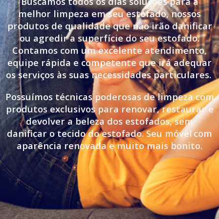
Buscamos todos os dias soluções para a
melhor limpeza em seu estofado, nossos
produtos de qualidade que não irão danificar
ou agredir a superfície do seu estofado.
Contamos com um excelente atendimento,
equipe rápida e competente que irá adequar
os serviços às suas necessidades particulares.
Possuímos técnicas poderosas de limpeza com
produtos exclusivos para renovar, restaurar e
devolver a beleza dos estofados, sem
danificar o tecido do estofado. Seu móvel
com
aparência renovada e muito mais bonito.