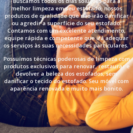
Buscamos todos os dias soluções para a
melhor limpeza em seu estofado, nossos
produtos de qualidade que não irão danificar
ou agredir a superfície do seu estofado.
Contamos com um excelente atendimento,
equipe rápida e competente que irá adequar
os serviços às suas necessidades particulares.
Possuímos técnicas poderosas de limpeza com
produtos exclusivos para renovar, restaurar e
devolver a beleza dos estofados, sem
danificar o tecido do estofado. Seu móvel
com
aparência renovada e muito mais bonito.