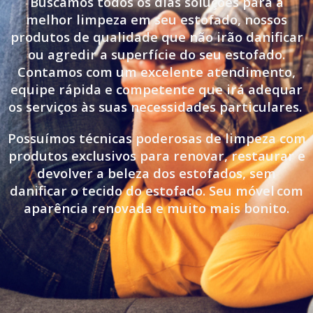
Buscamos todos os dias soluções para a
melhor limpeza em seu estofado, nossos
produtos de qualidade que não irão danificar
ou agredir a superfície do seu estofado.
Contamos com um excelente atendimento,
equipe rápida e competente que irá adequar
os serviços às suas necessidades particulares.
Possuímos técnicas poderosas de limpeza com
produtos exclusivos para renovar, restaurar e
devolver a beleza dos estofados, sem
danificar o tecido do estofado. Seu móvel
com
aparência renovada e muito mais bonito.