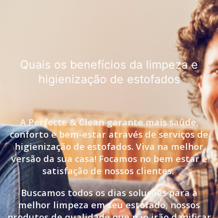
Quais os benefícios da limpeza e
higienização de estofados
A Perfecte & Clean garante mais saúde,
conforto e bem-estar através de serviços de
higienização de estofados. Viva na melhor
versão da sua casa! Focamos no bem estar e
satisfação de nossos clientes.
Buscamos todos os dias soluções para a
melhor limpeza em seu estofado, nossos
produtos de qualidade que não irão danificar