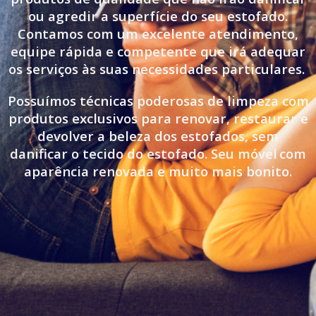
ou agredir a superfície do seu estofado.
Contamos com um excelente atendimento,
equipe rápida e competente que irá adequar
os serviços às suas necessidades particulares.
Possuímos técnicas poderosas de limpeza com
produtos exclusivos para renovar, restaurar e
devolver a beleza dos estofados, sem
danificar o tecido do estofado. Seu móvel
com
aparência renovada e muito mais bonito.