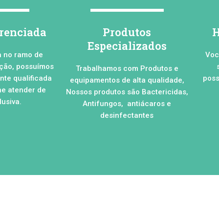
erenciada
Produtos
H
Especializados
a no ramo de
Voc
ação, possuímos
Trabalhamos com Produtos e
te qualificada
poss
equipamentos de alta qualidade,
he atender de
Nossos produtos são Bactericidas,
usiva.
Antifungos, antiácaros e
desinfectantes