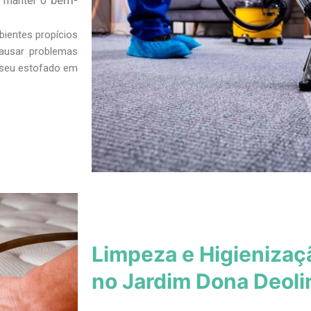
bem-
a manter o
bientes propícios
ausar problemas
s seu estofado em
Limpeza e Higienizaç
no Jardim Dona Deoli