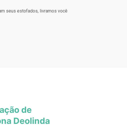
am seus estofados, livramos você
zação de
ona Deolinda