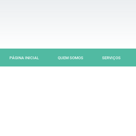
Ir
para
o
conteúdo
PÁGINA INICIAL
QUEM SOMOS
SERVIÇOS
Previous
Next
slide
slide
S