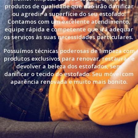
produtos de qualidade que não irão danificar
ou agredir a superfície do seu estofado.
Contamos com um excelente atendimento,
equipe rápida e competente que irá adequar
os serviços às suas necessidades particulares.
Possuímos técnicas poderosas de limpeza com
produtos exclusivos para renovar, restaurar e
devolver a beleza dos estofados, sem
danificar o tecido do estofado. Seu móvel
com
aparência renovada e muito mais bonito.