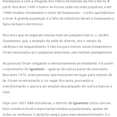
imediações e com a chegada dos trilhos da Estrada de Ferro Norte. A
partir dos anos 1940 o bairro se tornou cada vez mais populoso, e em
1948 recebeu oficialmente o nome de Guaianases – a tribo que habitava
o local. A grande população e a falta de indústrias deram a Guaianases a
fama de bairro dormitório.
Nos anos que se seguiram nasceu mais um pequeno bairro, o Jardim
Guaianases, que, a exemplo da sede do distrito, era o retrato da
carência e do esquecimento. E não era para menos: esses loteamentos
foram executados por pequenas empresas, sem nenhum planejamento.
As pessoas foram chegando e silenciosamente se instalando. Foi assim
o nascimento do
Iguatemi
– igual ao de outros pares da zona leste.
Nos anos 1970, eram pessoas que buscavam um lugar para chamar de
lar. Foram se enraizando e, no vagar dos anos, povoando e
transformando o que era um simples descampado em outros bairros e
vilas.
Hoje com 1001.688 moradores, o distrito de
Iguatemi
conta com um
bom comércio local e importantes núcleos populacionais, apesar de
todas as carências. E ainda há campo para mais desenvolvimento. É o