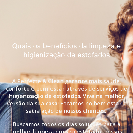
Quais os benefícios da limpeza e
higienização de estofados
A Perfecte & Clean garante mais saúde,
conforto e bem-estar através de serviços de
higienização de estofados. Viva na melhor
versão da sua casa! Focamos no bem estar e
satisfação de nossos clientes.
Buscamos todos os dias soluções para a
melhor limpeza em seu estofado, nossos