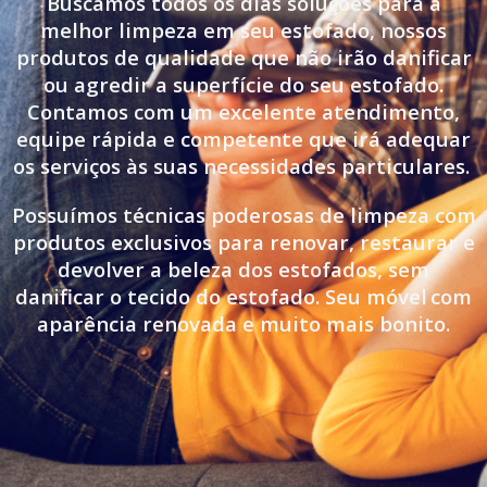
Buscamos todos os dias soluções para a
melhor limpeza em seu estofado, nossos
produtos de qualidade que não irão danificar
ou agredir a superfície do seu estofado.
Contamos com um excelente atendimento,
equipe rápida e competente que irá adequar
os serviços às suas necessidades particulares.
Possuímos técnicas poderosas de limpeza com
produtos exclusivos para renovar, restaurar e
devolver a beleza dos estofados, sem
danificar o tecido do estofado. Seu móvel
com
aparência renovada e muito mais bonito.