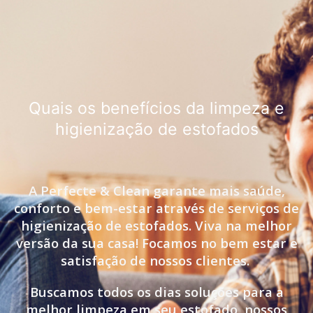
Quais os benefícios da limpeza e
higienização de estofados
A Perfecte & Clean garante mais saúde,
conforto e bem-estar através de serviços de
higienização de estofados. Viva na melhor
versão da sua casa! Focamos no bem estar e
satisfação de nossos clientes.
Buscamos todos os dias soluções para a
melhor limpeza em seu estofado, nossos