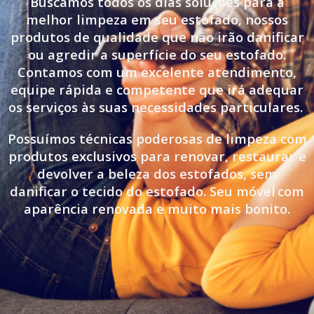
Buscamos todos os dias soluções para a
melhor limpeza em seu estofado, nossos
produtos de qualidade que não irão danificar
ou agredir a superfície do seu estofado.
Contamos com um excelente atendimento,
equipe rápida e competente que irá adequar
os serviços às suas necessidades particulares.
Possuímos técnicas poderosas de limpeza com
produtos exclusivos para renovar, restaurar e
devolver a beleza dos estofados, sem
danificar o tecido do estofado. Seu móvel
com
aparência renovada e muito mais bonito.