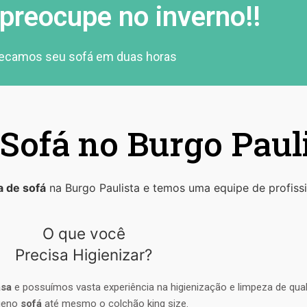
preocupe no inverno!!
ecamos seu sofá em duas horas
Sofá no Burgo Paul
a de sofá
na Burgo Paulista e temos uma equipe de profissi
O que você
Precisa Higienizar?
asa
e possuímos vasta experiência na higienização e limpeza de qua
ueno
sofá
até mesmo o colchão king size.