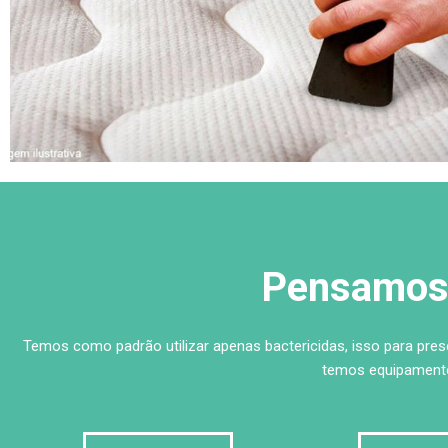
Pensamos 
Temos como padrão utilizar apenas bactericidas, isso para pre
temos equipamento