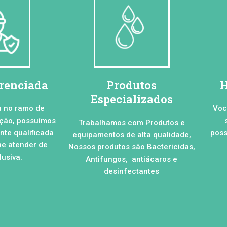
erenciada
Produtos
H
Especializados
a no ramo de
Voc
ação, possuímos
Trabalhamos com Produtos e
te qualificada
poss
equipamentos de alta qualidade,
he atender de
Nossos produtos são Bactericidas,
usiva.
Antifungos, antiácaros e
desinfectantes