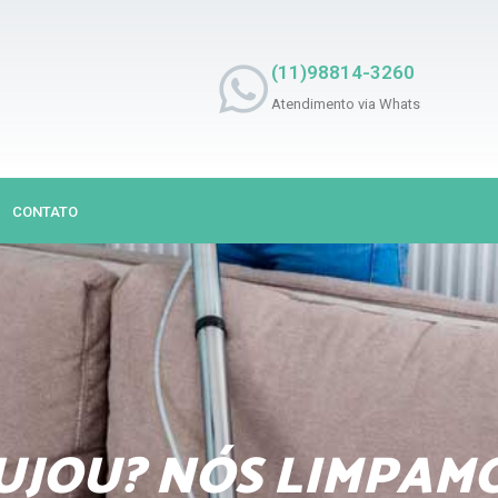
(11)98814-3260
Atendimento via Whats
CONTATO
UJOU? NÓS LIMPAM