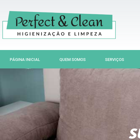
Ir
para
o
conteúdo
PÁGINA INICIAL
QUEM SOMOS
SERVIÇOS
Previous
Next
slide
slide
S