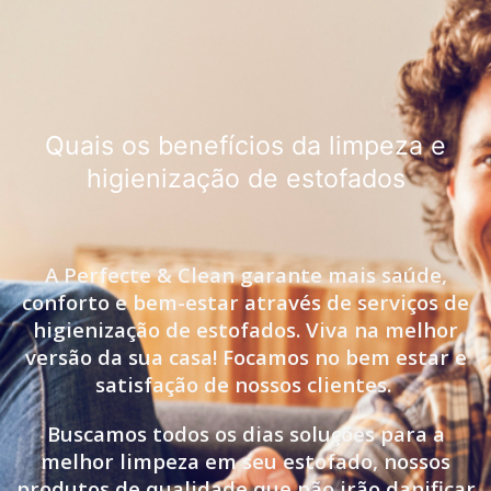
Quais os benefícios da limpeza e
higienização de estofados
A Perfecte & Clean garante mais saúde,
conforto e bem-estar através de serviços de
higienização de estofados. Viva na melhor
versão da sua casa! Focamos no bem estar e
satisfação de nossos clientes.
Buscamos todos os dias soluções para a
melhor limpeza em seu estofado, nossos
produtos de qualidade que não irão danificar