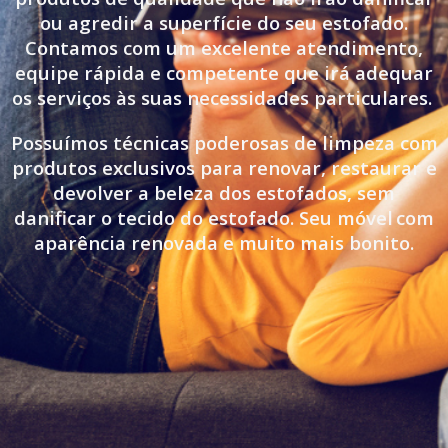
ou agredir a superfície do seu estofado.
Contamos com um excelente atendimento,
equipe rápida e competente que irá adequar
os serviços às suas necessidades particulares.
Possuímos técnicas poderosas de limpeza com
produtos exclusivos para renovar, restaurar e
devolver a beleza dos estofados, sem
danificar o tecido do estofado. Seu móvel
com
aparência renovada e muito mais bonito.