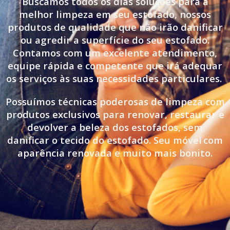
Buscamos todos os dias soluções para a
melhor limpeza em seu estofado, nossos
produtos de qualidade que não irão danificar
ou agredir a superfície do seu estofado.
Contamos com um excelente atendimento,
equipe rápida e competente que irá adequar
os serviços às suas necessidades particulares.
Possuímos técnicas poderosas de limpeza com
produtos exclusivos para renovar, restaurar e
devolver a beleza dos estofados, sem
danificar o tecido do estofado. Seu móvel
com
aparência renovada e muito mais bonito.