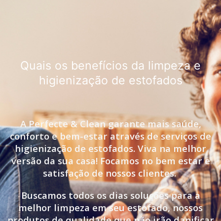
Quais os benefícios da limpeza e
higienização de estofados
A Perfecte & Clean garante mais saúde,
conforto e bem-estar através de serviços de
higienização de estofados. Viva na melhor
versão da sua casa! Focamos no bem estar e
satisfação de nossos clientes.
Buscamos todos os dias soluções para a
melhor limpeza em seu estofado, nossos
produtos de qualidade que não irão danificar