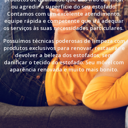
ou agredir a superfície do seu estofado.
Contamos com um excelente atendimento,
equipe rápida e competente que irá adequar
os serviços às suas necessidades particulares.
Possuímos técnicas poderosas de limpeza com
produtos exclusivos para renovar, restaurar e
devolver a beleza dos estofados, sem
danificar o tecido do estofado. Seu móvel
com
aparência renovada e muito mais bonito.