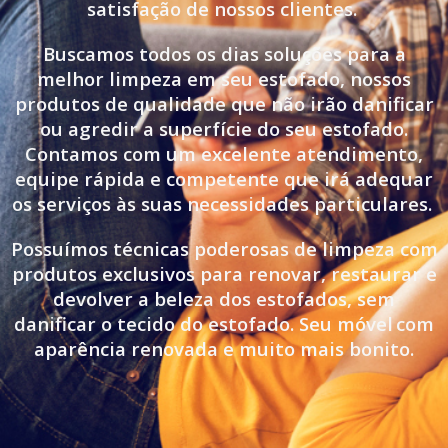
satisfação de nossos clientes.
Buscamos todos os dias soluções para a
melhor limpeza em seu estofado, nossos
produtos de qualidade que não irão danificar
ou agredir a superfície do seu estofado.
Contamos com um excelente atendimento,
equipe rápida e competente que irá adequar
os serviços às suas necessidades particulares.
Possuímos técnicas poderosas de limpeza com
produtos exclusivos para renovar, restaurar e
devolver a beleza dos estofados, sem
danificar o tecido do estofado. Seu móvel
com
aparência renovada e muito mais bonito.