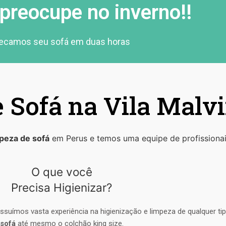
preocupe no inverno!!
ecamos seu sofá em duas horas
 Sofá na Vila Malv
peza de sofá
em Perus e temos uma equipe de profissionai
O que você
Precisa Higienizar?
ssuímos vasta experiência na higienização e limpeza de qualquer t
sofá
até mesmo o colchão king size.