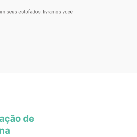
am seus estofados, livramos você
zação de
ina