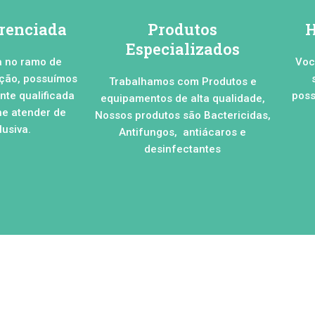
erenciada
Produtos
H
Especializados
a no ramo de
Voc
ação, possuímos
Trabalhamos com Produtos e
te qualificada
poss
equipamentos de alta qualidade,
he atender de
Nossos produtos são Bactericidas,
usiva.
Antifungos, antiácaros e
desinfectantes