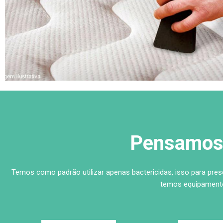
Pensamos 
Temos como padrão utilizar apenas bactericidas, isso para pre
temos equipamento