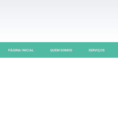
Ir
para
o
conteúdo
PÁGINA INICIAL
QUEM SOMOS
SERVIÇOS
Previous
Next
slide
slide
S