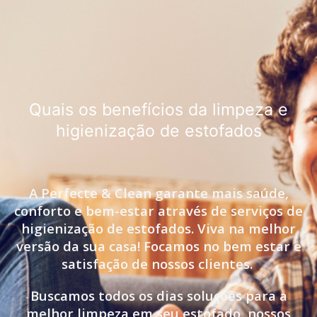
Quais os benefícios da limpeza e
higienização de estofados
A Perfecte & Clean garante mais saúde,
conforto e bem-estar através de serviços de
higienização de estofados. Viva na melhor
versão da sua casa! Focamos no bem estar e
satisfação de nossos clientes.
Buscamos todos os dias soluções para a
melhor limpeza em seu estofado, nossos