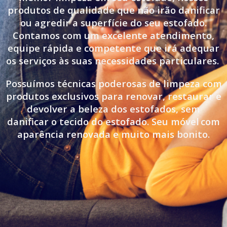
produtos de qualidade que não irão danificar
ou agredir a superfície do seu estofado.
Contamos com um excelente atendimento,
equipe rápida e competente que irá adequar
os serviços às suas necessidades particulares.
Possuímos técnicas poderosas de limpeza com
produtos exclusivos para renovar, restaurar e
devolver a beleza dos estofados, sem
danificar o tecido do estofado. Seu móvel
com
aparência renovada e muito mais bonito.