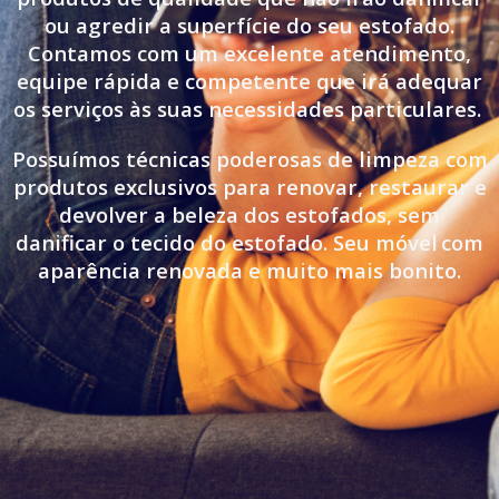
ou agredir a superfície do seu estofado.
Contamos com um excelente atendimento,
equipe rápida e competente que irá adequar
os serviços às suas necessidades particulares.
Possuímos técnicas poderosas de limpeza com
produtos exclusivos para renovar, restaurar e
devolver a beleza dos estofados, sem
danificar o tecido do estofado. Seu móvel
com
aparência renovada e muito mais bonito.