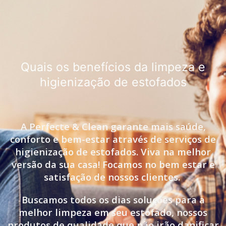
Quais os benefícios da limpeza e
higienização de estofados
A Perfecte & Clean garante mais saúde,
conforto e bem-estar através de serviços de
higienização de estofados. Viva na melhor
versão da sua casa! Focamos no bem estar e
satisfação de nossos clientes.
Buscamos todos os dias soluções para a
melhor limpeza em seu estofado, nossos
produtos de qualidade que não irão danificar