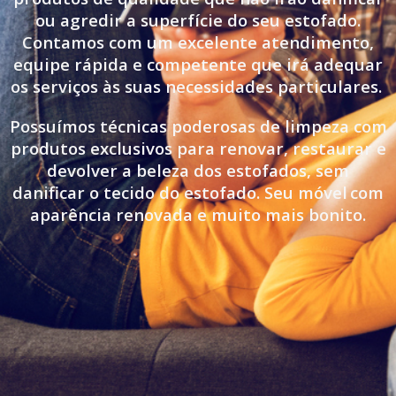
ou agredir a superfície do seu estofado.
Contamos com um excelente atendimento,
equipe rápida e competente que irá adequar
os serviços às suas necessidades particulares.
Possuímos técnicas poderosas de limpeza com
produtos exclusivos para renovar, restaurar e
devolver a beleza dos estofados, sem
danificar o tecido do estofado. Seu móvel
com
aparência renovada e muito mais bonito.