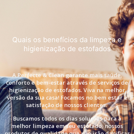
Quais os benefícios da limpeza e
higienização de estofados
A Perfecte & Clean garante mais saúde,
conforto e bem-estar através de serviços de
higienização de estofados. Viva na melhor
versão da sua casa! Focamos no bem estar e
satisfação de nossos clientes.
Buscamos todos os dias soluções para a
melhor limpeza em seu estofado, nossos
produtos de qualidade que não irão danificar