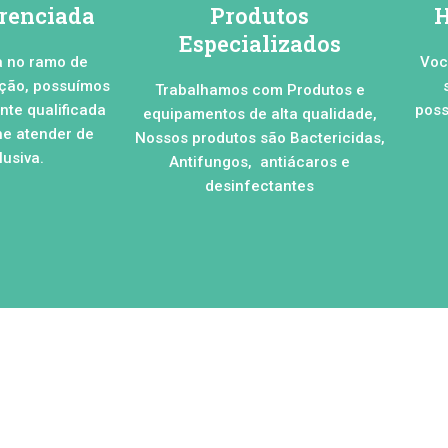
erenciada
Produtos
H
Especializados
a no ramo de
Voc
ação, possuímos
Trabalhamos com Produtos e
te qualificada
poss
equipamentos de alta qualidade,
he atender de
Nossos produtos são Bactericidas,
usiva.
Antifungos, antiácaros e
desinfectantes