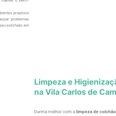
bem-
a manter o
bientes propícios
ausar problemas
s seu estofado em
Limpeza e Higienizaç
na Vila Carlos de Ca
Durma melhor com a
limpeza de colchão