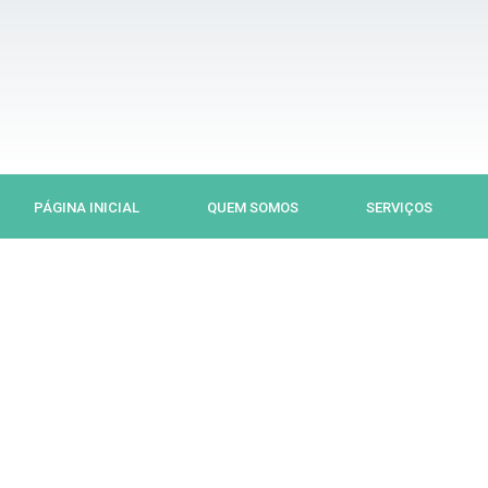
Ir
para
o
conteúdo
PÁGINA INICIAL
QUEM SOMOS
SERVIÇOS
Previous
Next
slide
slide
S