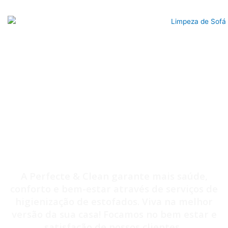
Quais os benefícios da limpeza e
higienização de estofados
A Perfecte & Clean garante mais saúde,
conforto e bem-estar através de serviços de
higienização de estofados. Viva na melhor
versão da sua casa! Focamos no bem estar e
satisfação de nossos clientes.