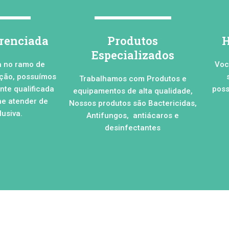
erenciada
Produtos
H
Especializados
a no ramo de
Voc
ação, possuímos
Trabalhamos com Produtos e
te qualificada
poss
equipamentos de alta qualidade,
he atender de
Nossos produtos são Bactericidas,
usiva.
Antifungos, antiácaros e
desinfectantes