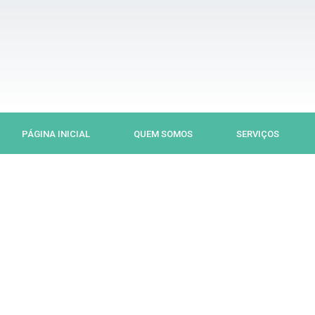
Ir
para
o
conteúdo
PÁGINA INICIAL
QUEM SOMOS
SERVIÇOS
Previous
Next
slide
slide
S