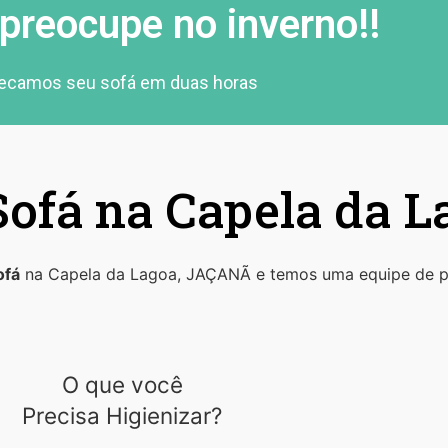
preocupe no inverno!!
ecamos seu sofá em duas horas
ofá na Capela da L
ofá
na Capela da Lagoa, JAÇANÃ e temos uma equipe de pro
O que você
Precisa Higienizar?