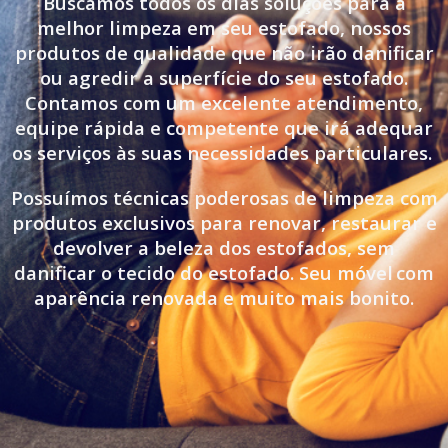
Buscamos todos os dias soluções para a
melhor limpeza em seu estofado, nossos
produtos de qualidade que não irão danificar
ou agredir a superfície do seu estofado.
Contamos com um excelente atendimento,
equipe rápida e competente que irá adequar
os serviços às suas necessidades particulares.
Possuímos técnicas poderosas de limpeza com
produtos exclusivos para renovar, restaurar e
devolver a beleza dos estofados, sem
danificar o tecido do estofado. Seu móvel
com
aparência renovada e muito mais bonito.