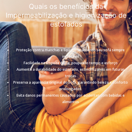
Quais os benefícios da
Impermeabilização e higienização de
estofados
Proteção contra manchas e líquidos, mantendo seu sofá sempre
impecável
Facilidade na limpeza diária, poupando tempo e esforço
Aumenta a durabilidade do estofado, economizando em futuras
trocas
Preserva a aparência original do sofá, garantindo beleza e conforto
prolongados
Evita danos permanentes causados por acidentes com bebidas e
alimentos