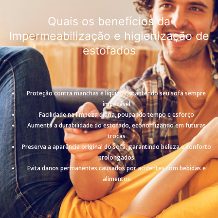
Quais os benefícios da
Impermeabilização e higienização de
estofados
Proteção contra manchas e líquidos, mantendo seu sofá sempre
impecável
Facilidade na limpeza diária, poupando tempo e esforço
Aumenta a durabilidade do estofado, economizando em futuras
trocas
Preserva a aparência original do sofá, garantindo beleza e conforto
prolongados
Evita danos permanentes causados por acidentes com bebidas e
alimentos