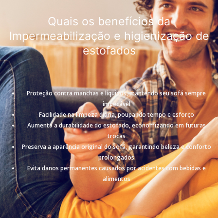
Quais os benefícios da
Impermeabilização e higienização de
estofados
Proteção contra manchas e líquidos, mantendo seu sofá sempre
impecável
Facilidade na limpeza diária, poupando tempo e esforço
Aumenta a durabilidade do estofado, economizando em futuras
trocas
Preserva a aparência original do sofá, garantindo beleza e conforto
prolongados
Evita danos permanentes causados por acidentes com bebidas e
alimentos