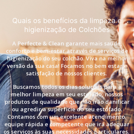
Quais os benefícios da limpeza e
higienização de Colchões
A Perfecte & Clean garante mais saúde,
conforto e bem-estar através de serviços de
higienização do seu colchão. Viva na melhor
versão da sua casa! Focamos no bem estar e
satisfação de nossos clientes.
Buscamos todos os dias soluções para a
melhor limpeza em seu estofado, nossos
produtos de qualidade que não irão danificar
ou agredir a superfície do seu estofado.
Contamos com um excelente atendimento,
equipe rápida e competente que irá adequar
os serviços às suas necessidades particulares.