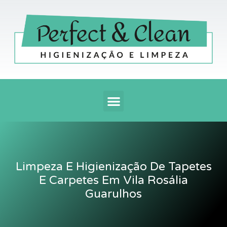
Ir
para
o
conteúdo
Menu
Limpeza E Higienização De Tapetes
E Carpetes Em Vila Rosália
Guarulhos