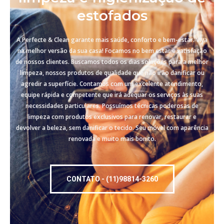
estofados
A Perfecte & Clean garante mais saúde, conforto e bem-estar. Viva
na melhor versão da sua casa! Focamos no bem estar e satisfação
de nossos clientes. Buscamos todos os dias soluções para a melhor
limpeza, nossos produtos de qualidade que não irão danificar ou
agredir a superfície. Contamos com um excelente atendimento,
equipe rápida e competente que irá adequar os serviços às suas
necessidades particulares. Possuímos técnicas poderosas de
limpeza com produtos exclusivos para renovar, restaurar e
devolver a beleza, sem danificar o tecido. Seu móvel com aparência
renovada e muito mais bonito.
CONTATO - (11)98814-3260