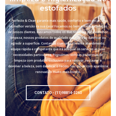
estofados
A Perfecte & Clean garante mais saúde, conforto e bem-estar. Viva
na melhor versão da sua casa! Focamos no bem estar e satisfação
de nossos clientes. Buscamos todos os dias soluções para a melhor
limpeza, nossos produtos de qualidade que não irão danificar ou
agredir a superfície. Contamos com um excelente atendimento,
equipe rápida e competente que irá adequar os serviços às suas
necessidades particulares. Possuímos técnicas poderosas de
limpeza com produtos exclusivos para renovar, restaurar e
devolver a beleza, sem danificar o tecido. Seu móvel com aparência
renovada e muito mais bonito.
CONTATO - (11)98814-3260