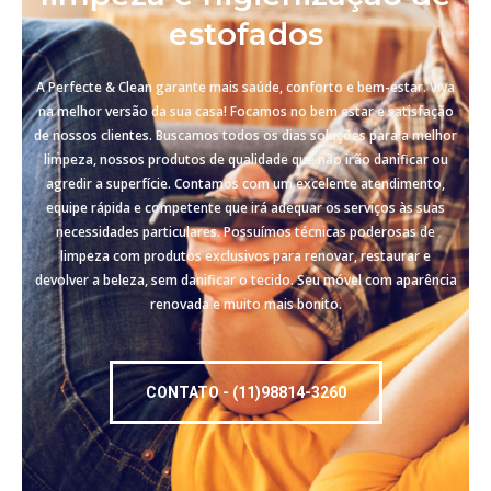
estofados
A Perfecte & Clean garante mais saúde, conforto e bem-estar. Viva
na melhor versão da sua casa! Focamos no bem estar e satisfação
de nossos clientes. Buscamos todos os dias soluções para a melhor
limpeza, nossos produtos de qualidade que não irão danificar ou
agredir a superfície. Contamos com um excelente atendimento,
equipe rápida e competente que irá adequar os serviços às suas
necessidades particulares. Possuímos técnicas poderosas de
limpeza com produtos exclusivos para renovar, restaurar e
devolver a beleza, sem danificar o tecido. Seu móvel com aparência
renovada e muito mais bonito.
CONTATO - (11)98814-3260