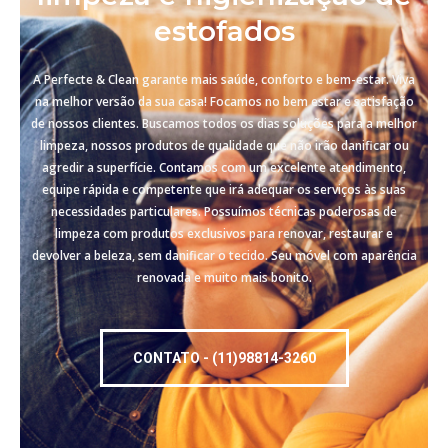
estofados
A Perfecte & Clean garante mais saúde, conforto e bem-estar. Viva
na melhor versão da sua casa! Focamos no bem estar e satisfação
de nossos clientes. Buscamos todos os dias soluções para a melhor
limpeza, nossos produtos de qualidade que não irão danificar ou
agredir a superfície. Contamos com um excelente atendimento,
equipe rápida e competente que irá adequar os serviços às suas
necessidades particulares. Possuímos técnicas poderosas de
limpeza com produtos exclusivos para renovar, restaurar e
devolver a beleza, sem danificar o tecido. Seu móvel com aparência
renovada e muito mais bonito.
CONTATO - (11)98814-3260