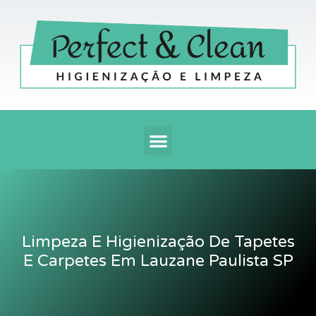
Ir
para
o
conteúdo
Menu
Limpeza E Higienização De Tapetes
E Carpetes Em Lauzane Paulista SP