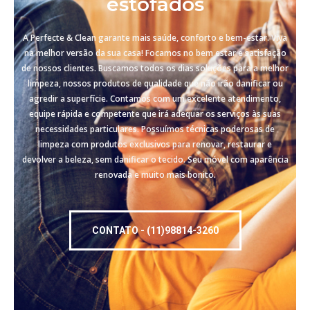
estofados
A Perfecte & Clean garante mais saúde, conforto e bem-estar. Viva
na melhor versão da sua casa! Focamos no bem estar e satisfação
de nossos clientes. Buscamos todos os dias soluções para a melhor
limpeza, nossos produtos de qualidade que não irão danificar ou
agredir a superfície. Contamos com um excelente atendimento,
equipe rápida e competente que irá adequar os serviços às suas
necessidades particulares. Possuímos técnicas poderosas de
limpeza com produtos exclusivos para renovar, restaurar e
devolver a beleza, sem danificar o tecido. Seu móvel com aparência
renovada e muito mais bonito.
CONTATO - (11)98814-3260