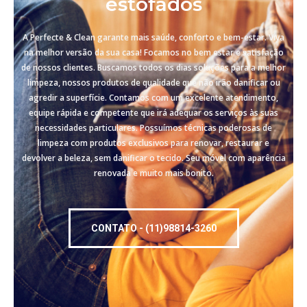
estofados
A Perfecte & Clean garante mais saúde, conforto e bem-estar. Viva
na melhor versão da sua casa! Focamos no bem estar e satisfação
de nossos clientes. Buscamos todos os dias soluções para a melhor
limpeza, nossos produtos de qualidade que não irão danificar ou
agredir a superfície. Contamos com um excelente atendimento,
equipe rápida e competente que irá adequar os serviços às suas
necessidades particulares. Possuímos técnicas poderosas de
limpeza com produtos exclusivos para renovar, restaurar e
devolver a beleza, sem danificar o tecido. Seu móvel com aparência
renovada e muito mais bonito.
CONTATO - (11)98814-3260