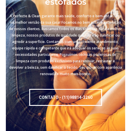
estofados
A Perfecte & Clean garante mais saúde, conforto e bem-estar. Viva
na melhor versão da sua casa! Focamos no bem estar e satisfação
de nossos clientes. Buscamos todos os dias soluções para a melhor
limpeza, nossos produtos de qualidade que não irão danificar ou
agredir a superfície. Contamos com um excelente atendimento,
equipe rápida e competente que irá adequar os serviços às suas
necessidades particulares. Possuímos técnicas poderosas de
limpeza com produtos exclusivos para renovar, restaurar e
devolver a beleza, sem danificar o tecido. Seu móvel com aparência
renovada e muito mais bonito.
CONTATO - (11)98814-3260