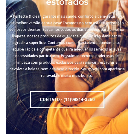
estofados
A Perfecte & Clean garante mais saúde, conforto e bem-estar. Viva
na melhor versão da sua casa! Focamos no bem estar e satisfação
de nossos clientes. Buscamos todos os dias soluções para a melhor
limpeza, nossos produtos de qualidade que não irão danificar ou
agredir a superfície. Contamos com um excelente atendimento,
equipe rápida e competente que irá adequar os serviços às suas
necessidades particulares. Possuímos técnicas poderosas de
limpeza com produtos exclusivos para renovar, restaurar e
devolver a beleza, sem danificar o tecido. Seu móvel com aparência
renovada e muito mais bonito.
CONTATO - (11)98814-3260