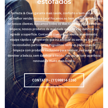
estofados
A Perfecte & Clean garante mais saúde, conforto e bem-estar. Viva
na melhor versão da sua casa! Focamos no bem estar e satisfação
de nossos clientes. Buscamos todos os dias soluções para a melhor
limpeza, nossos produtos de qualidade que não irão danificar ou
agredir a superfície. Contamos com um excelente atendimento,
equipe rápida e competente que irá adequar os serviços às suas
necessidades particulares. Possuímos técnicas poderosas de
limpeza com produtos exclusivos para renovar, restaurar e
devolver a beleza, sem danificar o tecido. Seu móvel com aparência
renovada e muito mais bonito.
CONTATO - (11)98814-3260