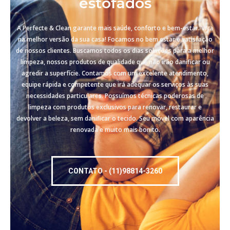
estofados
A Perfecte & Clean garante mais saúde, conforto e bem-estar. Viva
na melhor versão da sua casa! Focamos no bem estar e satisfação
de nossos clientes. Buscamos todos os dias soluções para a melhor
limpeza, nossos produtos de qualidade que não irão danificar ou
agredir a superfície. Contamos com um excelente atendimento,
equipe rápida e competente que irá adequar os serviços às suas
necessidades particulares. Possuímos técnicas poderosas de
limpeza com produtos exclusivos para renovar, restaurar e
devolver a beleza, sem danificar o tecido. Seu móvel com aparência
renovada e muito mais bonito.
CONTATO - (11)98814-3260