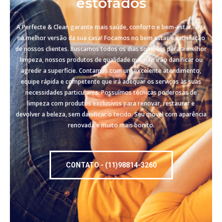
estofados
A Perfecte & Clean garante mais saúde, conforto e bem-estar. Viva
na melhor versão da sua casa! Focamos no bem estar e satisfação
de nossos clientes. Buscamos todos os dias soluções para a melhor
limpeza, nossos produtos de qualidade que não irão danificar ou
agredir a superfície. Contamos com um excelente atendimento,
equipe rápida e competente que irá adequar os serviços às suas
necessidades particulares. Possuímos técnicas poderosas de
limpeza com produtos exclusivos para renovar, restaurar e
devolver a beleza, sem danificar o tecido. Seu móvel com aparência
renovada e muito mais bonito.
CONTATO - (11)98814-3260