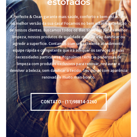
estofados
A Perfecte & Clean garante mais saúde, conforto e bem-estar. Viva
na melhor versão da sua casa! Focamos no bem estar e satisfação
de nossos clientes. Buscamos todos os dias soluções para a melhor
limpeza, nossos produtos de qualidade que não irão danificar ou
agredir a superfície. Contamos com um excelente atendimento,
equipe rápida e competente que irá adequar os serviços às suas
necessidades particulares. Possuímos técnicas poderosas de
limpeza com produtos exclusivos para renovar, restaurar e
devolver a beleza, sem danificar o tecido. Seu móvel com aparência
renovada e muito mais bonito.
CONTATO - (11)98814-3260