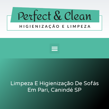
Ir
para
o
conteúdo
Menu
Limpeza E Higienização De Sofás
Em Pari, Canindé SP