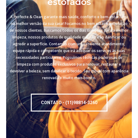
estofados
A Perfecte & Clean garante mais saúde, conforto e bem-estar. Viva
na melhor versão da sua casa! Focamos no bem estar e satisfação
de nossos clientes. Buscamos todos os dias soluções para a melhor
limpeza, nossos produtos de qualidade que não irão danificar ou
agredir a superfície. Contamos com um excelente atendimento,
equipe rápida e competente que irá adequar os serviços às suas
necessidades particulares. Possuímos técnicas poderosas de
limpeza com produtos exclusivos para renovar, restaurar e
devolver a beleza, sem danificar o tecido. Seu móvel com aparência
renovada e muito mais bonito.
CONTATO - (11)98814-3260