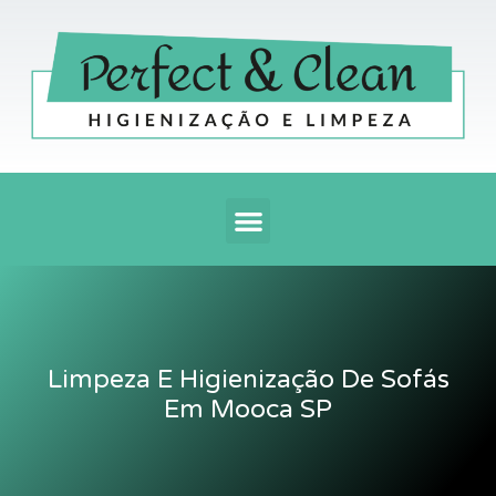
Ir
para
o
conteúdo
Menu
Limpeza E Higienização De Sofás
Em Mooca SP