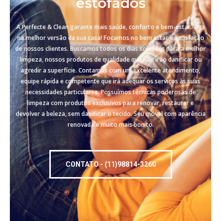
estofados
A Perfecte & Clean garante mais saúde, conforto e bem-estar. Viva
na melhor versão da sua casa! Focamos no bem estar e satisfação
de nossos clientes. Buscamos todos os dias soluções para a melhor
limpeza, nossos produtos de qualidade que não irão danificar ou
agredir a superfície. Contamos com um excelente atendimento,
equipe rápida e competente que irá adequar os serviços às suas
necessidades particulares. Possuímos técnicas poderosas de
limpeza com produtos exclusivos para renovar, restaurar e
devolver a beleza, sem danificar o tecido. Seu móvel com aparência
renovada e muito mais bonito.
CONTATO - (11)98814-3260